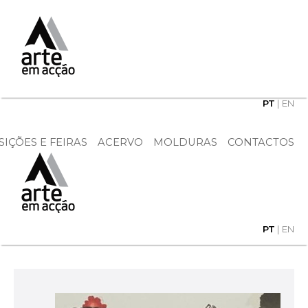
PT
|
EN
IÇÕES E FEIRAS
ACERVO
MOLDURAS
CONTACTOS
PT
|
EN